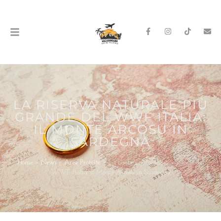
LA RISERVA NATURALE PIÙ
GRANDE DEL WWF ITALIA:
IL MONTE ARCOSU IN
SARDEGNA
Home
»
News
»
Aree Protette
»
La riserva naturale più grande del
WWF Italia: il Monte Arcosu in Sardegna