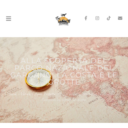
ALLA SCOPERTA DEL
PARCO NAZIONALE DEL
GARGANO: LA COSTA E LE
GROTTE
Home
»
News
»
Aree Protette
»
Alla scoperta del Parco Nazionale del
Gargano: la costa e le grotte