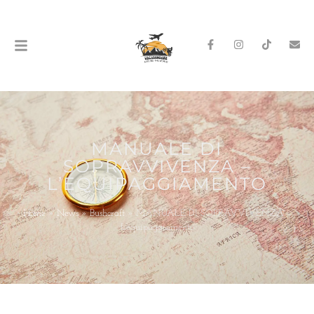
MANUALE DI
SOPRAVVIVENZA –
L’EQUIPAGGIAMENTO
Home
»
News
»
Bushcraft
»
MANUALE DI SOPRAVVIVENZA –
L’equipaggiamento