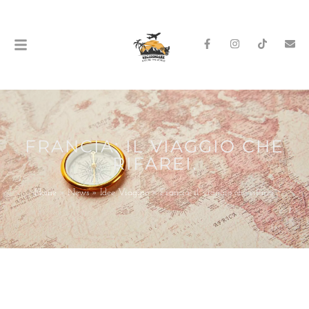
FRANCIA: IL VIAGGIO CHE
RIFAREI.
Home
»
News
»
Idee Viaggio
»
Francia: il viaggio che rifarei.