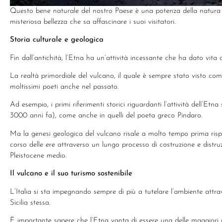
Questo bene naturale del nostro Paese è una potenza della natura 
misteriosa bellezza che sa affascinare i suoi visitatori.
Storia culturale e geologica
Fin dall’antichità, l’Etna ha un’attività incessante che ha dato vita 
La realtà primordiale del vulcano, il quale è sempre stato visto come 
moltissimi poeti anche nel passato.
Ad esempio, i primi riferimenti storici riguardanti l’attività dell’Etna
3000 anni fa), come anche in quelli del poeta greco Pindaro.
Ma la genesi geologica del vulcano risale a molto tempo prima rispetto 
corso delle ere attraverso un lungo processo di costruzione e distru
Pleistocene medio.
Il vulcano e il suo turismo sostenibile
L’Italia si sta impegnando sempre di più a tutelare l’ambiente attra
Sicilia stessa.
È importante sapere che l’Etna vanta di essere una delle maggiori ri