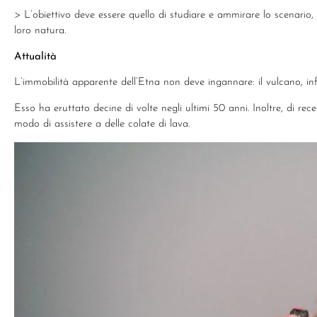
> L’obiettivo deve essere quello di studiare e ammirare lo scenario, 
loro natura.
Attualità
L’immobilità apparente dell’Etna non deve ingannare: il vulcano, infa
Esso ha eruttato decine di volte negli ultimi 50 anni. Inoltre, di
modo di assistere a delle colate di lava.