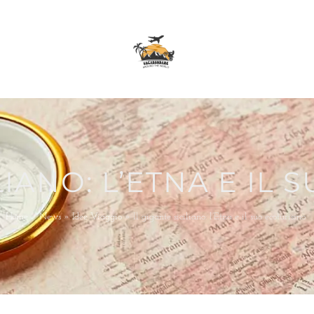
ILIANO: L’ETNA E IL
Home
»
News
»
Idee Viaggio
»
Il gigante siciliano: l’Etna e il suo ecoturismo