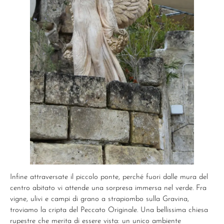
Infine attraversate il piccolo ponte, perché fuori dalle mura del
centro abitato vi attende una sorpresa immersa nel verde. Fra
vigne, ulivi e campi di grano a strapiombo sulla Gravina,
troviamo la cripta del Peccato Originale. Una bellissima chiesa
rupestre che merita di essere vista: un unico ambiente