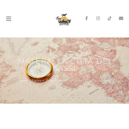
MATERA: LA CITTÀ DEI
SASSI
Home
»
News
»
Aree Protette
»
Matera: la città dei Sassi