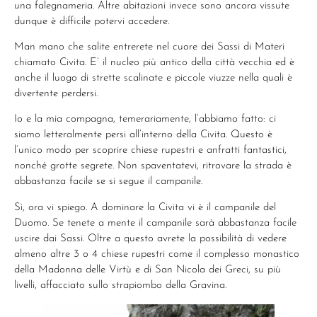
una falegnameria. Altre abitazioni invece sono ancora vissute
dunque è difficile potervi accedere.
Man mano che salite entrerete nel cuore dei Sassi di Materi
chiamato Civita. E’ il nucleo più antico della città vecchia ed è
anche il luogo di strette scalinate e piccole viuzze nella quali è
divertente perdersi.
Io e la mia compagna, temerariamente, l’abbiamo fatto: ci
siamo letteralmente persi all’interno della Civita. Questo è
l’unico modo per scoprire chiese rupestri e anfratti fantastici,
nonché grotte segrete. Non spaventatevi, ritrovare la strada è
abbastanza facile se si segue il campanile.
Sì, ora vi spiego. A dominare la Civita vi è il campanile del
Duomo. Se tenete a mente il campanile sarà abbastanza facile
uscire dai Sassi. Oltre a questo avrete la possibilità di vedere
almeno altre 3 o 4 chiese rupestri come il complesso monastico
della Madonna delle Virtù e di San Nicola dei Greci, su più
livelli, affacciato sullo strapiombo della Gravina.