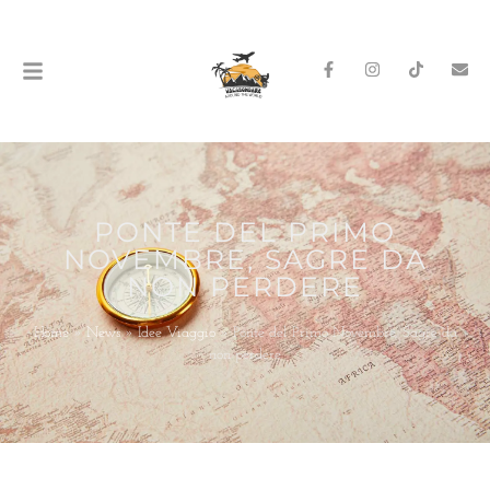
PONTE DEL PRIMO
NOVEMBRE, SAGRE DA
NON PERDERE
Home
»
News
»
Idee Viaggio
»
Ponte del Primo Novembre, Sagre da
non perdere