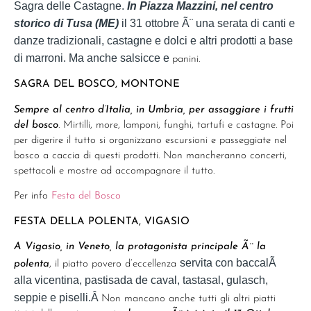
Sagra delle Castagne.
In Piazza Mazzini, nel centro
storico di Tusa (ME)
il 31 ottobre Ã¨ una serata di canti e
danze tradizionali, castagne e dolci e altri prodotti a base
di marroni. Ma anche salsicce e
panini.
SAGRA DEL BOSCO, MONTONE
Sempre al centro d’Italia, in Umbria, per assaggiare i frutti
del bosco
. Mirtilli, more, lamponi, funghi, tartufi e castagne. Poi
per digerire il tutto si organizzano escursioni e passeggiate nel
bosco a caccia di questi prodotti. Non mancheranno concerti,
spettacoli e mostre ad accompagnare il tutto.
Per info
Festa del Bosco
FESTA DELLA POLENTA, VIGASIO
A Vigasio, in Veneto, la protagonista principale Ã¨ la
servita con baccalÃ
polenta
, il piatto povero d’eccellenza
alla vicentina, pastisada de caval, tastasal, gulasch,
seppie e piselli.
Â
Non mancano anche tutti gli altri piatti