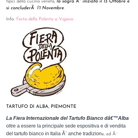
tipici della cucina veneta,
la sagra Ã¨ iniziata il 13 Ottobre e
si concluderÃ l’1 Novembre
.
Info:
Festa della Polenta a Vigasio
TARTUFO DI ALBA, PIEMONTE
La Fiera Internazionale del Tartufo Bianco dâ€™Alba
oltre a essere la principale sede espositiva e di vendita
del tartufo bianco in Italia Ã¨ anche tradizion
e, ed Ã¨