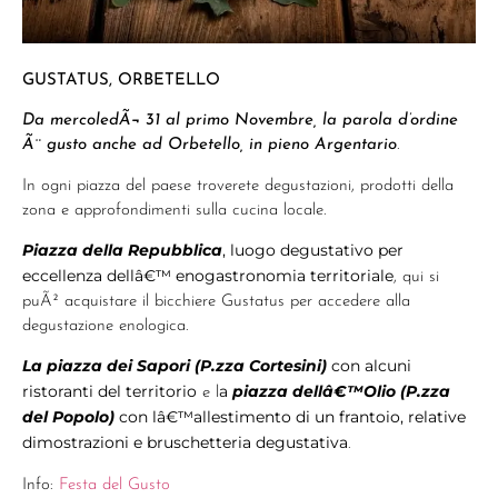
GUSTATUS, ORBETELLO
Da mercoledÃ¬ 31 al primo Novembre, la parola d’ordine
Ã¨ gusto anche ad Orbetello, in pieno Argentario
.
In ogni piazza del paese troverete degustazioni, prodotti della
zona e approfondimenti sulla cucina locale.
Piazza della Repubblica
, luogo degustativo per
eccellenza dellâ€™ enogastronomia territoriale
, qui si
puÃ² acquistare il bicchiere Gustatus per accedere alla
degustazione enologica.
La piazza dei Sapori (P.zza Cortesini)
con alcuni
ristoranti del territorio
a
piazza dellâ€™Olio (P.zza
e l
del Popolo)
con lâ€™allestimento di un frantoio, relative
dimostrazioni e bruschetteria degustativa
.
Info:
Festa del Gusto