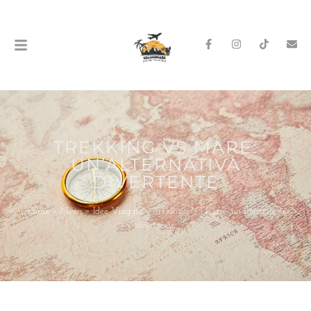
TREKKING VS MARE:
UN’ALTERNATIVA
DIVERTENTE
Home
»
News
»
Idee Viaggio
»
Trekking VS Mare: un’alternativa
divertente