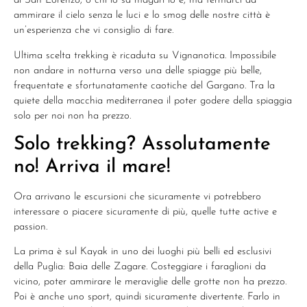
di San Lorenzo, o chi lo sa magari lo è, ma fermarci ad
ammirare il cielo senza le luci e lo smog delle nostre città è
un’esperienza che vi consiglio di fare.
Ultima scelta trekking è ricaduta su Vignanotica. Impossibile
non andare in notturna verso una delle spiagge più belle,
frequentate e sfortunatamente caotiche del Gargano. Tra la
quiete della macchia mediterranea il poter godere della spiaggia
solo per noi non ha prezzo.
Solo trekking? Assolutamente
no! Arriva il mare!
Ora arrivano le escursioni che sicuramente vi potrebbero
interessare o piacere sicuramente di più, quelle tutte active e
passion.
La prima è sul Kayak in uno dei luoghi più belli ed esclusivi
della Puglia: Baia delle Zagare. Costeggiare i faraglioni da
vicino, poter ammirare le meraviglie delle grotte non ha prezzo.
Poi è anche uno sport, quindi sicuramente divertente. Farlo in