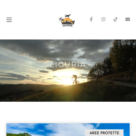
LIGURIA
Home
»
liguria
AREE PROTETTE