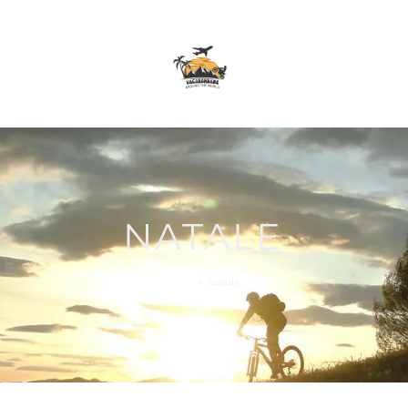
NATALE
Home
»
natale