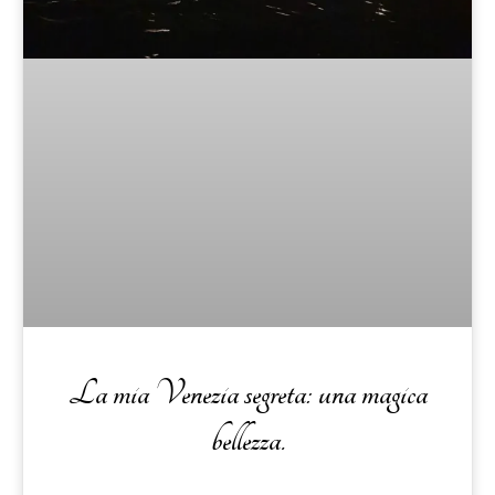
La mia Venezia segreta: una magica
bellezza.