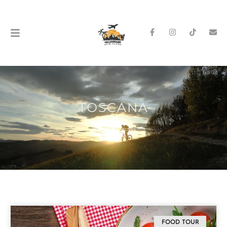
TOSCANA
Home
»
toscana
FOOD TOUR