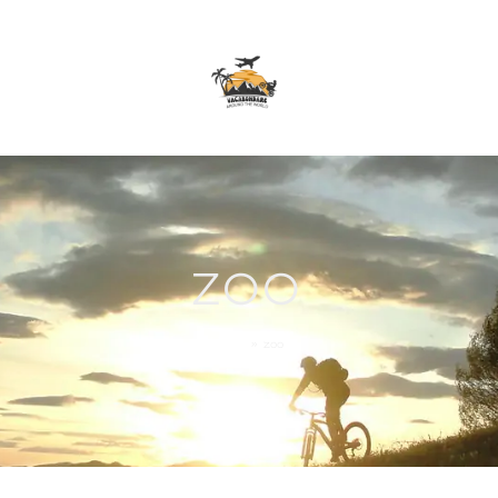
ZOO
Home
»
zoo