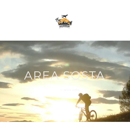
AREA SOSTA
Home
»
area sosta