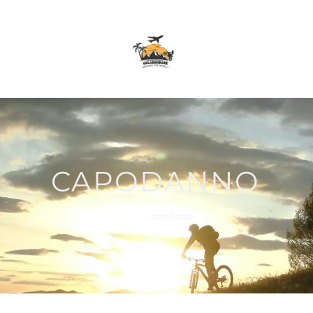
CAPODANNO
Home
»
capodanno