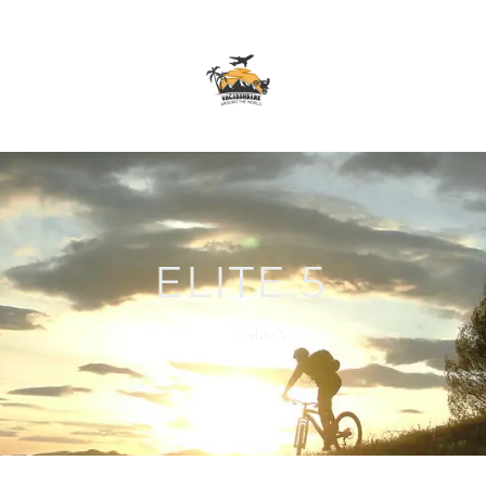
ELITE 5
Home
»
elite 5