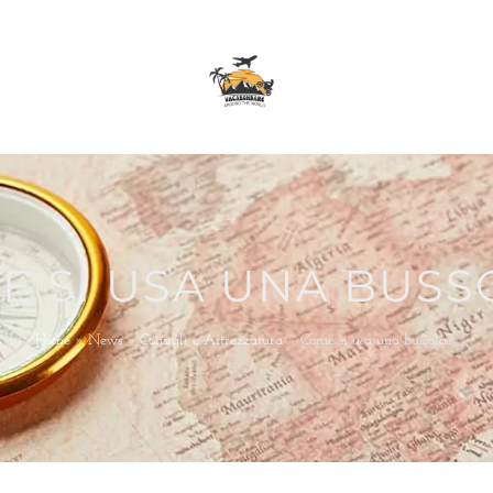
E SI USA UNA BUSS
Home
»
News
»
Consigli e Attrezzatura
»
Come si usa una bussola?