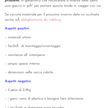
problemi
, vi garantisco che rinuncerete a inserire nello zaino
una giacca in piÃ¹ per portare questa tenda in viaggio con voi.
Se cercate materiale per il prossimo inverno date un occhiata
anche aÂ
abbigliamento da trekking
Aspetti positivi
:
– materiali ottimi
– facilitÃ di montaggio/smontaggio
– resistenza all’ intemperie
– ampio spazio interno
– dimensioni nella sacca ridotte
Aspetti negativi
:
– il peso di 2,9kg
– i ganci sono di plastica e bisogna fare attenzione
– i picchetti in dotazione sono piccolini