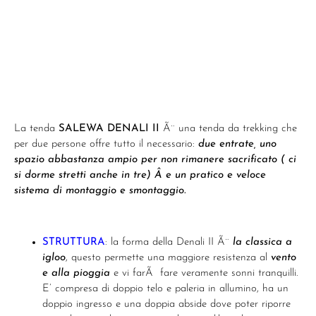
La tenda
SALEWA DENALI II
Ã¨ una tenda da trekking che
per due persone offre tutto il necessario:
due entrate, uno
spazio abbastanza ampio per non rimanere sacrificato ( ci
si dorme stretti anche in tre) Â e un pratico e veloce
sistema di montaggio e smontaggio.
STRUTTURA
: la forma della Denali II Ã¨
la classica a
igloo
, questo permette una maggiore resistenza al
vento
e alla pioggia
e vi farÃ fare veramente sonni tranquilli.
E’ compresa di doppio telo e paleria in allumino, ha un
doppio ingresso e una doppia abside dove poter riporre