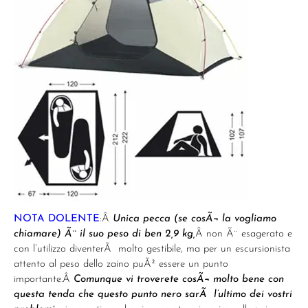
NOTA DOLENTE
:Â
Unica pecca (se cosÃ¬ la vogliamo
chiamare) Ã¨ il suo peso di ben 2,9 kg,
Â non Ã¨ esagerato e
con l’utilizzo diventerÃ molto gestibile, ma per un escursionista
attento al peso dello zaino puÃ² essere un punto
importante.Â
Comunque vi troverete cosÃ¬ molto bene con
questa tenda che questo punto nero sarÃ l’ultimo dei vostri