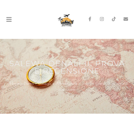
SALEWA DENALI II: PROVA
E RECENSIONE
Home
»
News
»
Consigli e Attrezzatura
»
Salewa Denali II: prova e
recensione