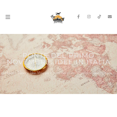
PONTE DEL PRIMO
NOVEMBRE: IDEE IN ITALIA
Home
»
News
»
Idee Viaggio
»
Ponte del primo Novembre: Idee in Italia