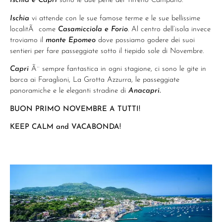
Ischia e Capri
sono le due perle del Tirreno Campano.
Ischia
vi attende con le sue famose terme e le sue bellissime
localitÃ come
Casamicciola e Forio
. Al centro dell’isola invece
troviamo il
monte Epomeo
dove possiamo godere dei suoi
sentieri per fare passeggiate sotto il tiepido sole di Novembre.
Capri
Ã¨ sempre fantastica in ogni stagione, ci sono le gite in
barca ai Faraglioni, La Grotta Azzurra, le passeggiate
panoramiche e le eleganti stradine di
Anacapri.
BUON PRIMO NOVEMBRE A TUTTI!
KEEP CALM and VACABONDA!