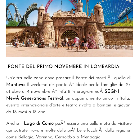
-PONTE DEL PRIMO NOVEMBRE IN LOMBARDIA
:
Un’altra bella zona dove passare il Ponte dei morti Ã¨ quella di
Mantova
. Il weekend del ponte Ã¨ ideale per le famiglie: dal 27
ottobre al 4 novembre Ã¨ infatti in programmaÂ
SEGNI
NewÂ Generations Festival
. un appuntamento unico in Italia,
evento internazionale d’arte e teatro rivolto a bambini e giovani
da 18 mesi a 18 anni.
Anche il
Lago di Como
puÃ² essere una bella meta da visitare,
qui potrete trovare molte delle piÃ¹ belle localitÃ della regione
come Bellagio, Varenna, Cernobbio o Menaggio.