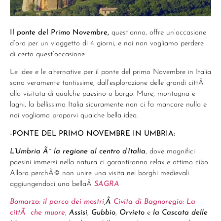
Il ponte del Primo Novembre,
quest’anno, offre un’occasione
d’oro per un viaggetto di 4 giorni, e noi non vogliamo perdere
di certo quest’occasione.
Le idee e le alternative per il ponte del primo Novembre in Italia
sono veramente tantissime, dall’esplorazione delle grandi cittÃ
alla visitata di qualche paesino o borgo. Mare, montagna e
laghi, la bellissima Italia sicuramente non ci fa mancare nulla e
noi vogliamo proporvi qualche bella idea.
-PONTE DEL PRIMO NOVEMBRE IN UMBRIA:
L’Umbria Ã¨ la regione al centro d’Italia
, dove magnifici
paesini immersi nella natura ci garantiranno relax e ottimo cibo.
Allora perchÃ© non unire una visita nei borghi medievali
aggiungendoci una bellaÂ
SAGRA
Bomarzo: il parco dei mostri
,Â
Civita di Bagnoregio: La
cittÃ che muore
,
Assisi
,
Gubbio
,
Orvieto
e
la Cascata delle