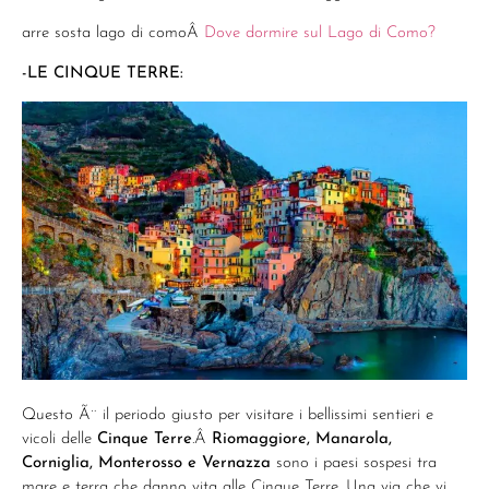
arre sosta lago di comoÂ
Dove dormire sul Lago di Como?
-LE CINQUE TERRE:
Questo Ã¨ il periodo giusto per visitare i bellissimi sentieri e
vicoli delle
Cinque Terre
.Â
Riomaggiore, Manarola,
Corniglia, Monterosso e Vernazza
sono i paesi sospesi tra
mare e terra che danno vita alle Cinque Terre. Una via che vi