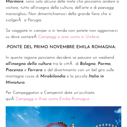
Marmore
, sono solo alcune delle mete che possiamo andare a
visitare, tutto all’insegna della cultura, dell’arte e di paesaggi
meravigliosi. Non dimentichiamoci della grande fiera che si
svolgerÃ a Perugia.
Se viaggiate in camper o in tenda non potete non aggiornarvi
su dove sostareÂ
Campeggi e aree sosta in Umbria
.
-PONTE DEL PRIMO NOVEMBRE EMILA ROMAGNA:
In questa regione possiamo decidere se passare un weekend
all’insegna della cultura
tra le cittÃ di
Bologna
,
Parma
,
Piacenza
e
Ferrara
o del divertimento con un bel giro sulle
montagne russe di
Mirabilandia
e la piccola
Italia in
Miniatura
.
Per Campeggiatori e Camperisti date un’occhiata
quiÂ
Campeggi e Aree sosta Emilia-Romagna